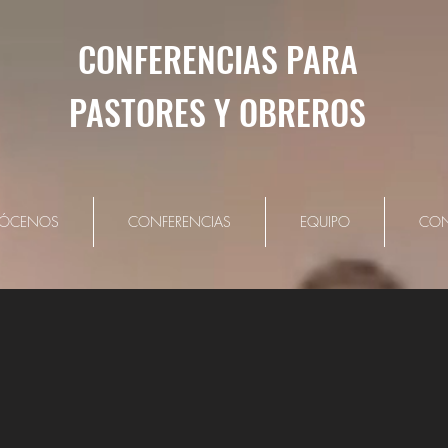
CONFERENCIAS PARA
PASTORES Y OBREROS
ÓCENOS
CONFERENCIAS
EQUIPO
CON