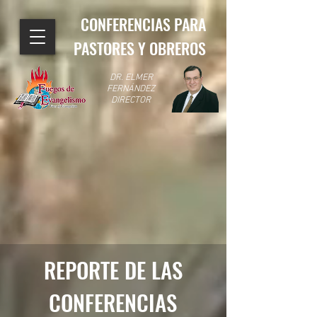
CONFERENCIAS PARA
PASTORES Y OBREROS
DR. ELMER
FERNÁNDEZ
DIRECTOR
REPORTE DE LAS
CONFERENCIAS