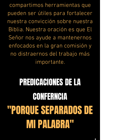
compartimos herramientas que
pueden ser útiles para fortalecer
nuestra convicción sobre nuestra
Biblia. Nuestra oración es que El
Señor nos ayude a mantenernos
enfocados en la gran comisión y
no distraernos del trabajo más
importante.
PREDICACIONES DE LA
CONFERNCIA
"PORQUE SEPARADOS DE
MI PALABRA"