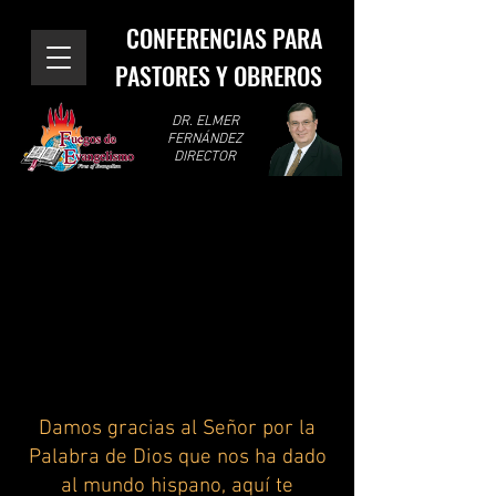
CONFERENCIAS PARA
PASTORES Y OBREROS
DR. ELMER
FERNÁNDEZ
DIRECTOR
Damos gracias al Señor por la
Palabra de Dios que nos ha dado
al mundo hispano, aquí te