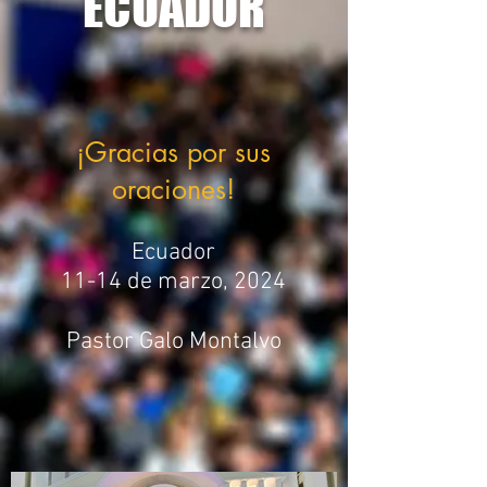
ECUADOR
¡Gracias por sus
oraciones
!
Ecuador
11-14 de marzo, 2024
Pastor Galo Montalvo